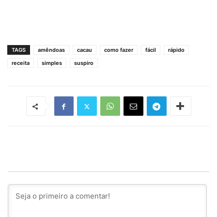
TAGS
amêndoas
cacau
como fazer
fácil
rápido
receita
simples
suspiro