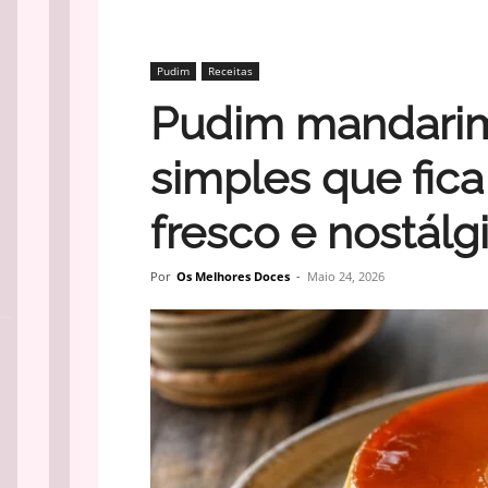
Pudim
Receitas
Pudim mandarim 
simples que fic
fresco e nostálg
Por
Os Melhores Doces
-
Maio 24, 2026