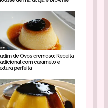
udim
udim de Ovos cremoso: Receita
radicional com caramelo e
extura perfeita