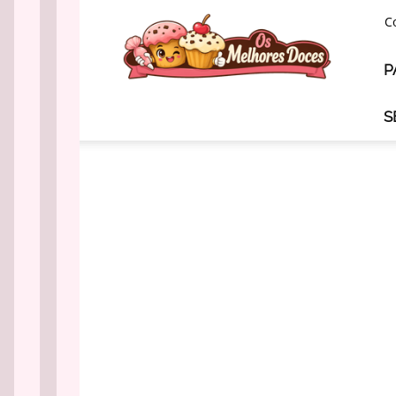
Os
C
Melhores
Doces
P
S