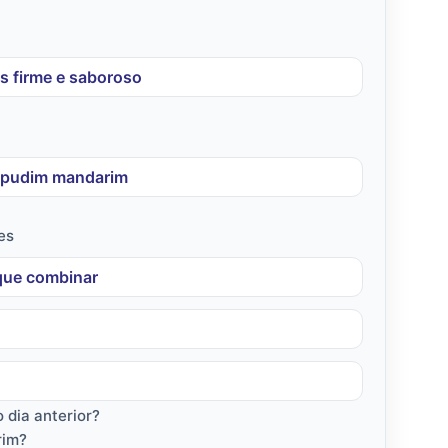
s firme e saboroso
o pudim mandarim
es
 que combinar
 dia anterior?
rim?