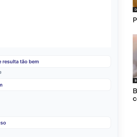
D
P
 resulta tão bem
e
B
m
B
c
oso