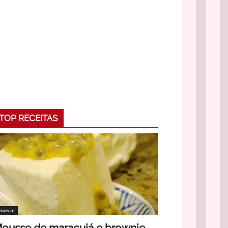
TOP RECEITAS
ousse
ousse de maracujá e brownie