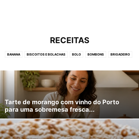
RECEITAS
BANANA
BISCOITOS E BOLACHAS
BOLO
BOMBONS
BRIGADEIRO
DIVERSOS
DOCINHO
MOUSSE
PUDIM
SEMI-FRIOS
SOBREMESAS RÁPIDAS
SORVETE
SUSPIRO
TARTES
TORTAS
TRUFAS
VEGAN
VÍDEOS
Tarte de morango com vinho do Porto
para uma sobremesa fresca...