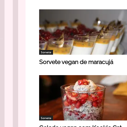
Sorvete
Sorvete vegan de maracujá
Sorvete