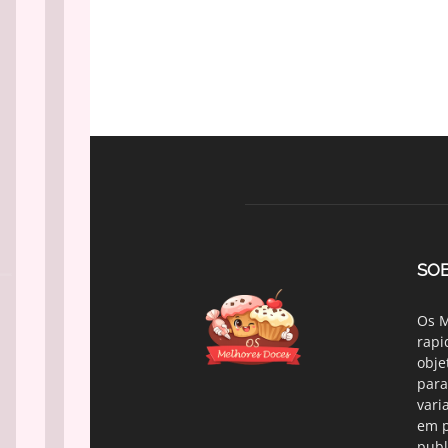
SO
Os M
rapi
obje
para
vari
em p
publ