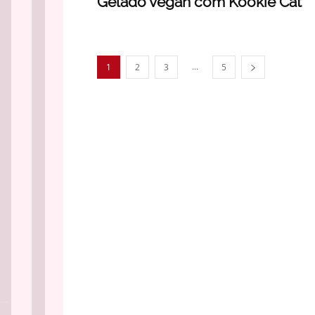
Gelado vegan com Kookie Cat
...
1
2
3
5