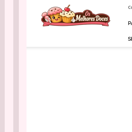
Os
C
Melhores
Doces
P
S