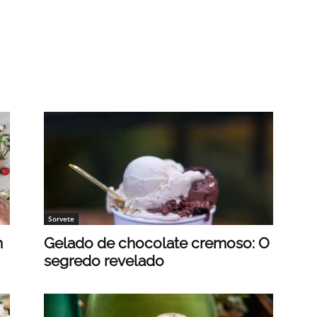
Brigadeiro
Diversos
Docinho
Mousse
Pudim
Semi-Frios
Tortas
Trufas
Vegan
Vídeos
Sorvete
m
Gelado de chocolate cremoso: O
segredo revelado