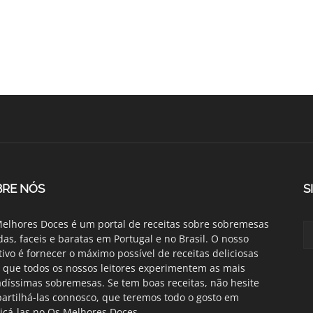
BRE NÓS
S
elhores Doces é um portal de receitas sobre sobremesas
das, faceis e baratas em Portugal e no Brasil. O nosso
tivo é fornecer o máximo possível de receitas deliciosas
 que todos os nossos leitores experimentem as mais
adíssimas sobremesas. Se tem boas receitas, não hesite
artilhá-las connosco, que teremos todo o gosto em
icá-las no Os Melhores Doces.