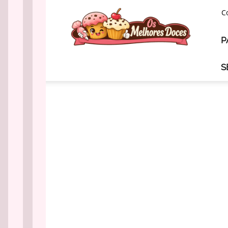
Os
C
Melhores
Doces
P
S