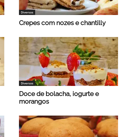
Diversos
Crepes com nozes e chantilly
Diversos
Doce de bolacha, iogurte e
morangos