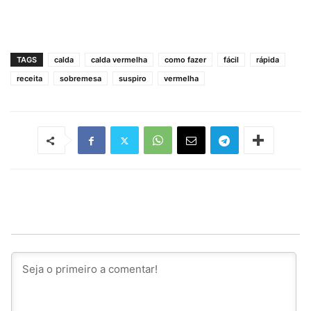
TAGS
calda
calda vermelha
como fazer
fácil
rápida
receita
sobremesa
suspiro
vermelha