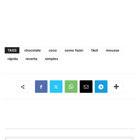
TAGS
chocolate
coco
como fazer
fácil
mousse
rápida
receita
simples