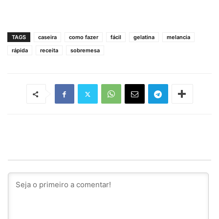
TAGS
caseira
como fazer
fácil
gelatina
melancia
rápida
receita
sobremesa