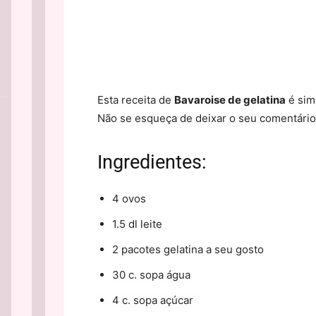
Esta receita de
Bavaroise de gelatina
é sim
Não se esqueça de deixar o seu comentário
Ingredientes:
4 ovos
1.5 dl leite
2 pacotes gelatina a seu gosto
30 c. sopa água
4 c. sopa açúcar