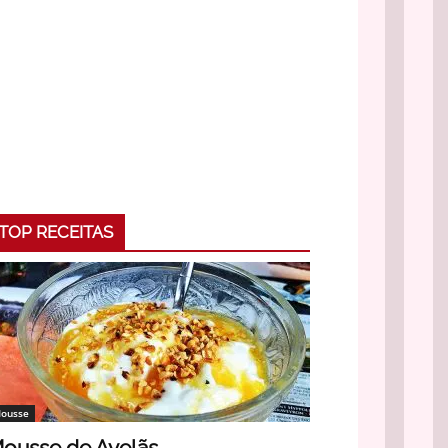
TOP RECEITAS
ousse
ousse de Avelãs