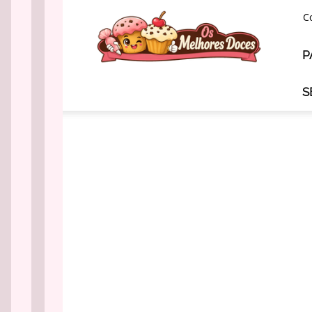
Os
C
Melhores
Doces
P
S