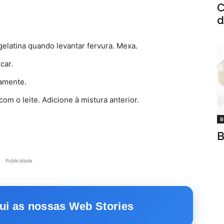
C
d
gelatina quando levantar fervura. Mexa.
car.
samente.
m o leite. Adicione à mistura anterior.
B
B
Publicidade
ui as nossas Web Stories