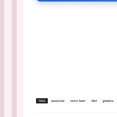
TAGS
bavaroise
como fazer
fácil
gelatina