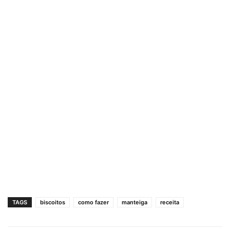
TAGS
biscoitos
como fazer
manteiga
receita