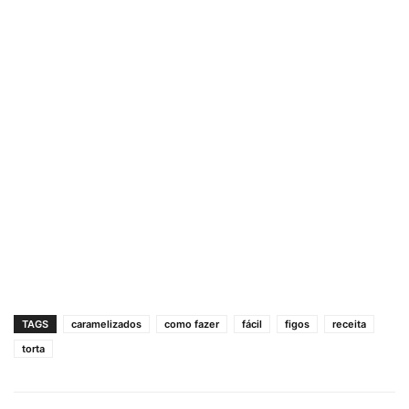
TAGS
caramelizados
como fazer
fácil
figos
receita
torta