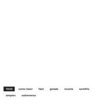
TAGS
como fazer
fácil
gelado
receita
semifrio
simples
sobremesa