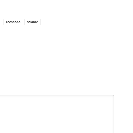
recheado
salame
X
WhatsApp
Email
Telegram