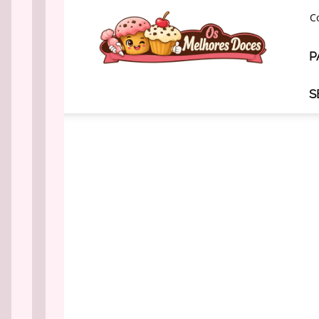
Os
C
Melhores
Doces
P
S