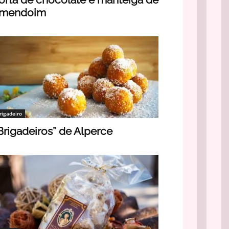
mendoim
rigadeiro
Brigadeiros” de Alperce