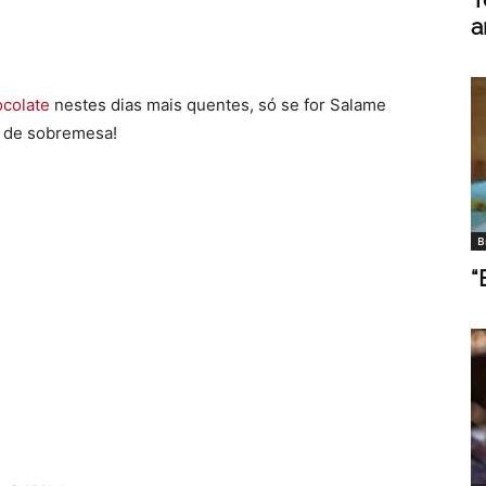
a
ocolate
nestes dias mais quentes, só se for Salame
a de sobremesa!
B
“