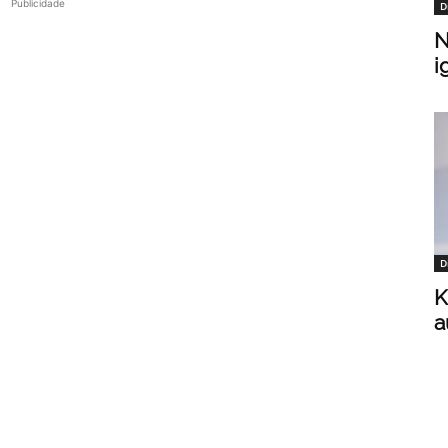
Publicidade
D
N
i
D
K
a