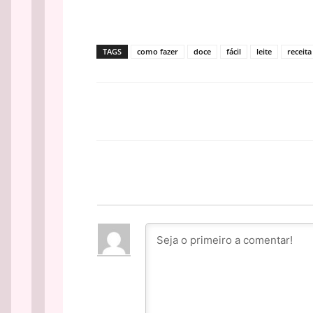
TAGS
como fazer
doce
fácil
leite
receita
Facebook
PARTILHA