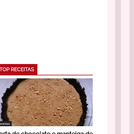
TOP RECEITAS
eceitas
orta de chocolate e manteiga de