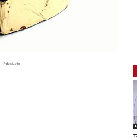
Publicidade
R
T