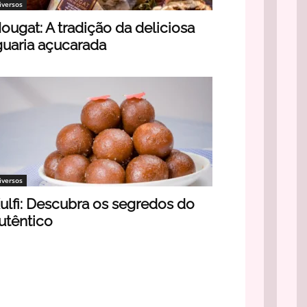
iversos
ougat: A tradição da deliciosa
guaria açucarada
iversos
ulfi: Descubra os segredos do
utêntico