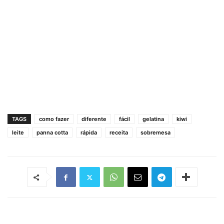
TAGS
como fazer
diferente
fácil
gelatina
kiwi
leite
panna cotta
rápida
receita
sobremesa