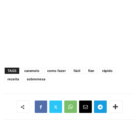
TAGS
caramelo
como fazer
fácil
flan
rápido
receita
sobremesa