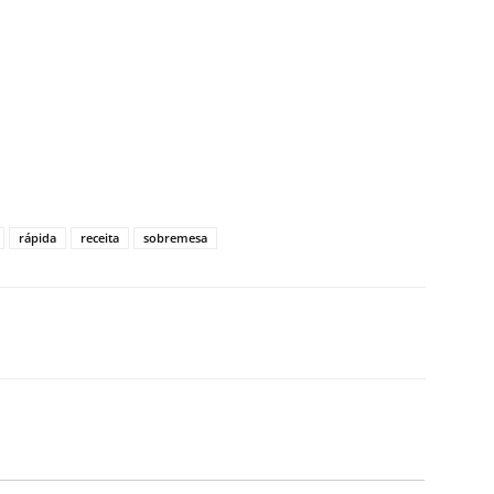
rápida
receita
sobremesa
X
WhatsApp
Email
Telegram