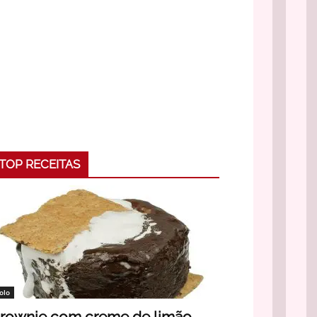
TOP RECEITAS
olo
rownie com creme de limão