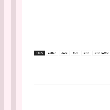
TAGS
coffee
doce
fácil
irish
irish coffee
Facebook
PARTILHA