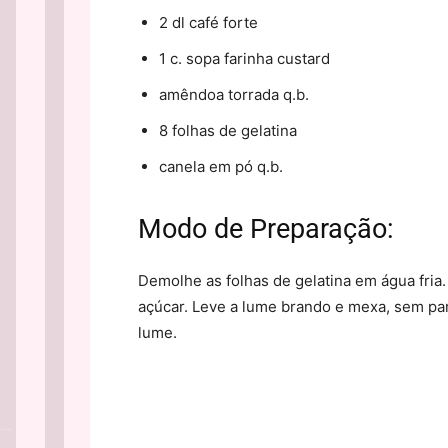
2 dl café forte
1 c. sopa farinha custard
amêndoa torrada q.b.
8 folhas de gelatina
canela em pó q.b.
Modo de Preparação:
Demolhe as folhas de gelatina em água fria.
açúcar. Leve a lume brando e mexa, sem par
lume.