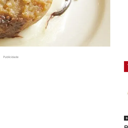
Publicidade
B
B