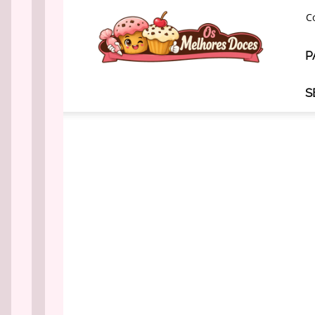
Os
C
Melhores
Doces
P
S