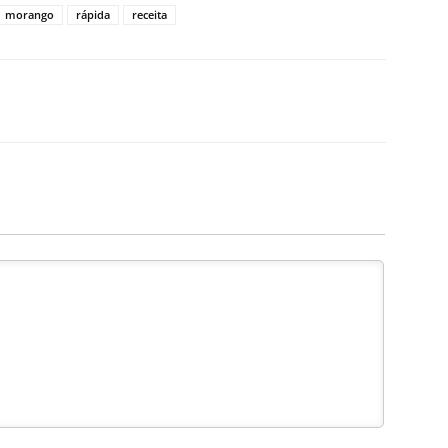
morango
rápida
receita
X
WhatsApp
Email
Telegram