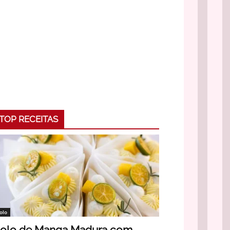
TOP RECEITAS
olo
olo de Manga Madura com