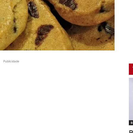
Publicidade
B
B