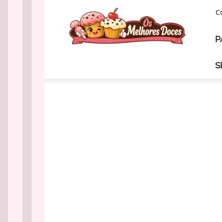
Os
C
Melhores
Doces
P
S