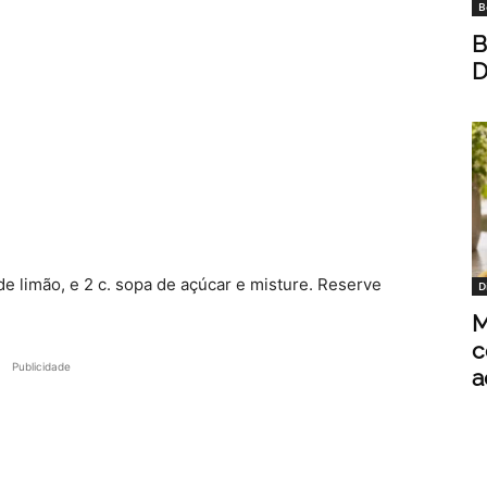
B
B
D
 limão, e 2 c. sopa de açúcar e misture. Reserve
D
M
c
Publicidade
a