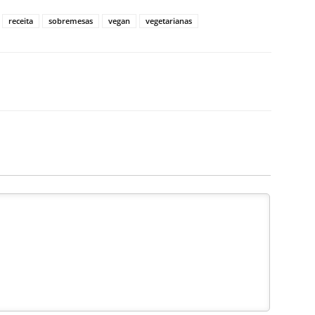
receita
sobremesas
vegan
vegetarianas
X
WhatsApp
Email
Telegram