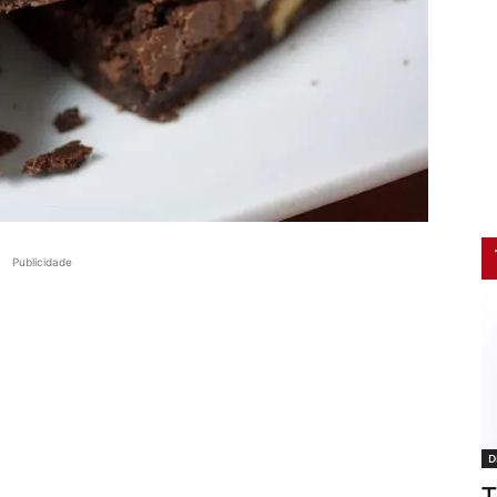
Publicidade
D
T