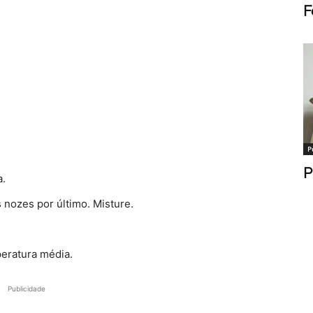
F
P
P
a.
s nozes por último. Misture.
peratura média.
Publicidade