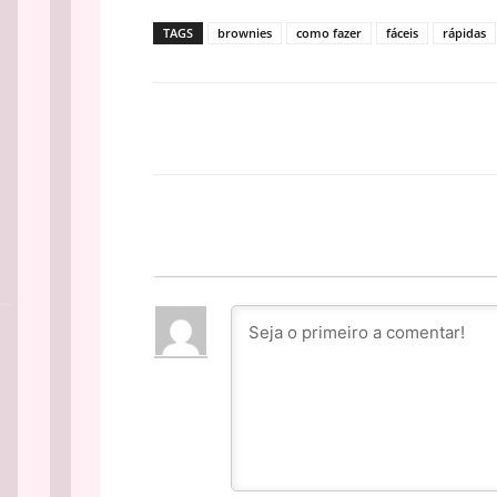
TAGS
brownies
como fazer
fáceis
rápidas
Facebook
PARTILHA