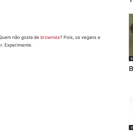
Quem não gosta de
brownies
? Pois, os vegans e
r. Experimente.
B
B
D