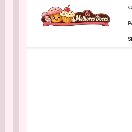
Os
C
Melhores
Doces
P
S