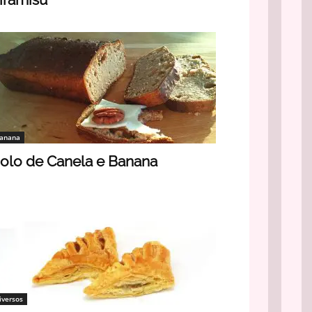
anana
olo de Canela e Banana
iversos