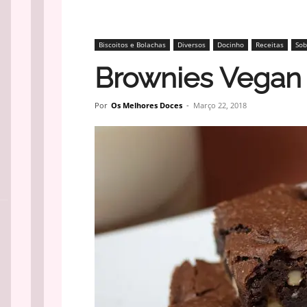
Biscoitos e Bolachas
Diversos
Docinho
Receitas
Sob
Brownies Vegan
Por
Os Melhores Doces
-
Março 22, 2018