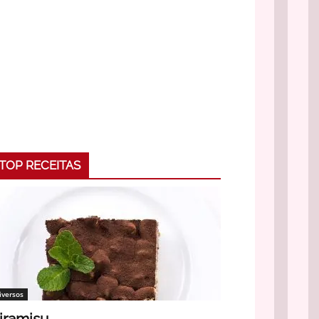
TOP RECEITAS
iversos
iramisu