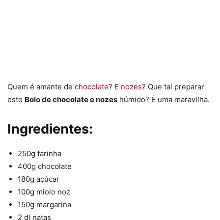
Quem é amante de
chocolate
? E
nozes
? Que tal preparar
este
Bolo de chocolate e nozes
húmido? É uma maravilha.
Ingredientes:
250g farinha
400g chocolate
180g açúcar
100g miolo noz
150g margarina
2 dl natas