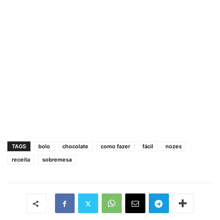
TAGS
bolo
chocolate
como fazer
fácil
nozes
receita
sobremesa