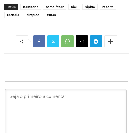
TAGS
bombons
como fazer
fácil
rápido
receita
recheio
simples
trufas