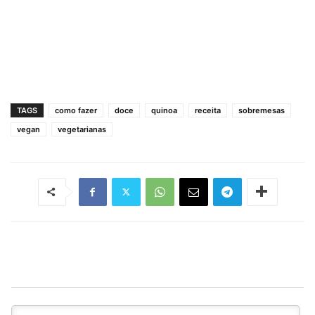
TAGS
como fazer
doce
quinoa
receita
sobremesas
vegan
vegetarianas