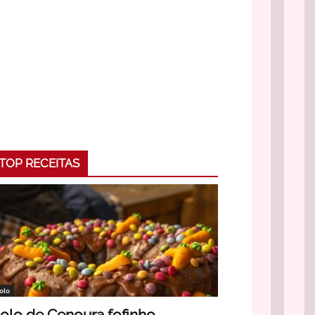
TOP RECEITAS
olo
olo de Cenoura fofinho