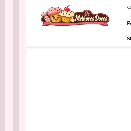
Os
C
Melhores
Doces
P
S