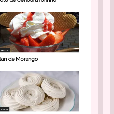
iversos
lan de Morango
ocinho