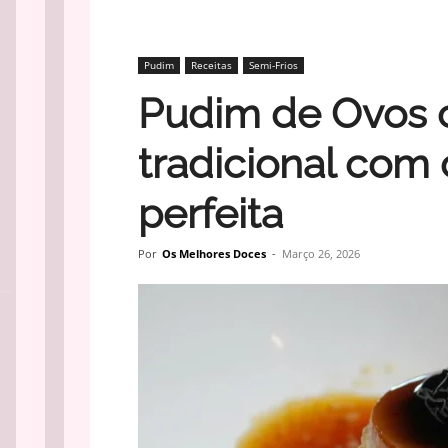
Pudim
Receitas
Semi-Frios
Pudim de Ovos 
tradicional com 
perfeita
Por
Os Melhores Doces
-
Março 26, 2026