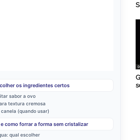
S
D
G
s
olher os ingredientes certos
tar sabor a ovo
para textura cremosa
e canela (quando usar)
 e como forrar a forma sem cristalizar
ua: qual escolher