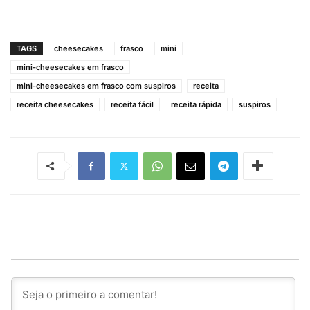
TAGS
cheesecakes
frasco
mini
mini-cheesecakes em frasco
mini-cheesecakes em frasco com suspiros
receita
receita cheesecakes
receita fácil
receita rápida
suspiros