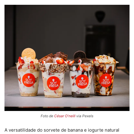
Foto de
César O'neill
via Pexels
A versatilidade do sorvete de banana e iogurte natural