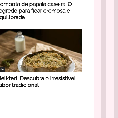
ompota de papaia caseira: O
egredo para ficar cremosa e
quilibrada
olo
elktert: Descubra o irresistível
abor tradicional