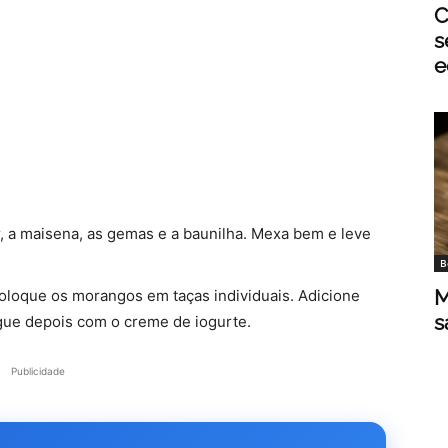
C
s
e
, a maisena, as gemas e a baunilha. Mexa bem e leve
B
M
oloque os morangos em taças individuais. Adicione
s
gue depois com o creme de iogurte.
Publicidade