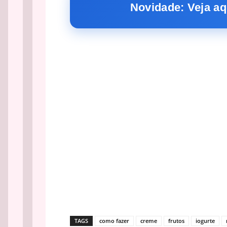
Novidade: Veja aq
TAGS
como fazer
creme
frutos
iogurte