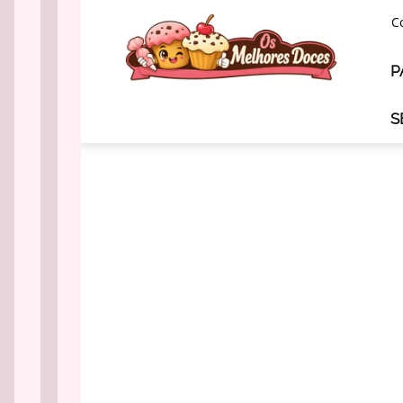
Os
C
Melhores
Doces
P
S