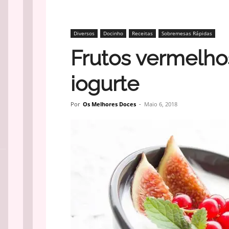
Diversos
Docinho
Receitas
Sobremesas Rápidas
Frutos vermelho
iogurte
Por
Os Melhores Doces
-
Maio 6, 2018