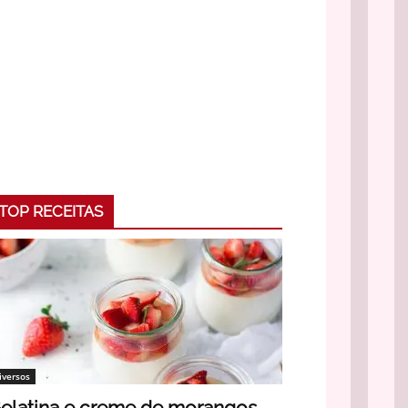
TOP RECEITAS
iversos
elatina e creme de morangos