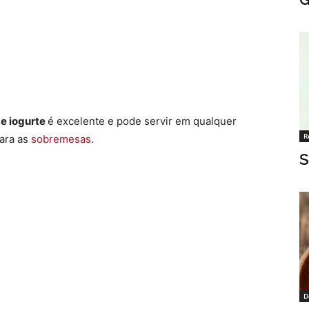
e iogurte
é excelente e pode servir em qualquer
R
ara as
sobremesas
.
S
D