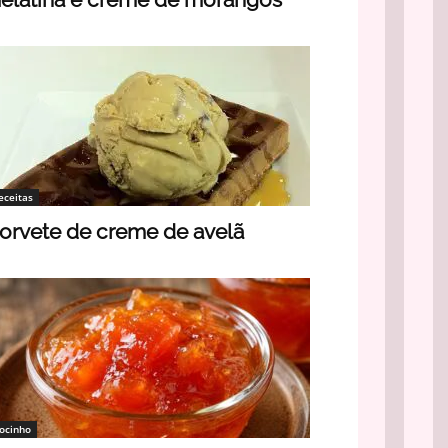
eceitas
orvete de creme de avelã
ocinho