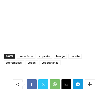
TAGS
como fazer
cupcake
laranja
receita
sobremesas
vegan
vegetarianas