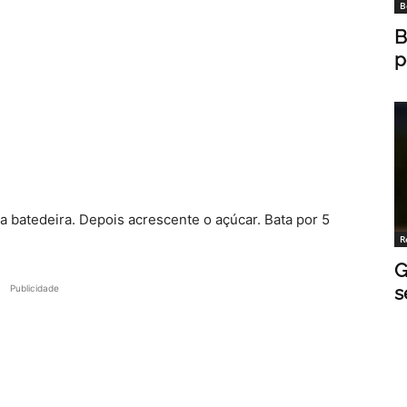
B
B
p
 batedeira. Depois acrescente o açúcar. Bata por 5
R
G
s
Publicidade