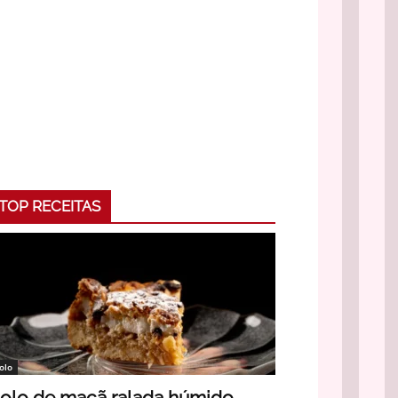
TOP RECEITAS
olo
olo de maçã ralada húmido