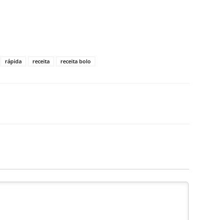
rápida
receita
receita bolo
X
WhatsApp
Email
Telegram