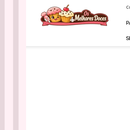
Os
C
Melhores
Doces
P
S