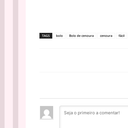
TAGS
bolo
Bolo de cenoura
cenoura
fácil
Facebook
PARTILHA