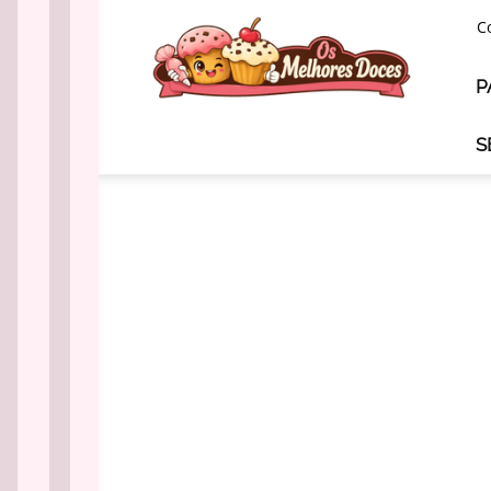
Os
C
Melhores
Doces
P
S