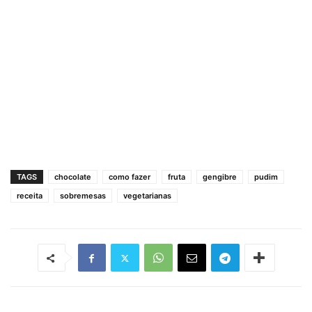
TAGS
chocolate
como fazer
fruta
gengibre
pudim
receita
sobremesas
vegetarianas