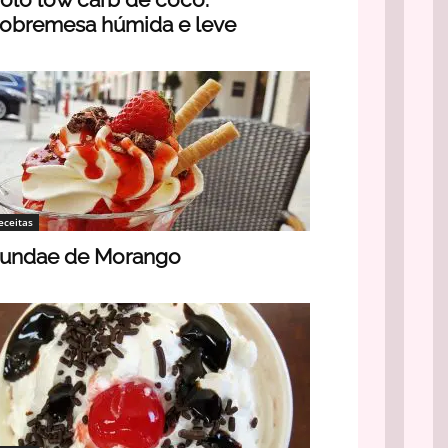
obremesa húmida e leve
eceitas
undae de Morango