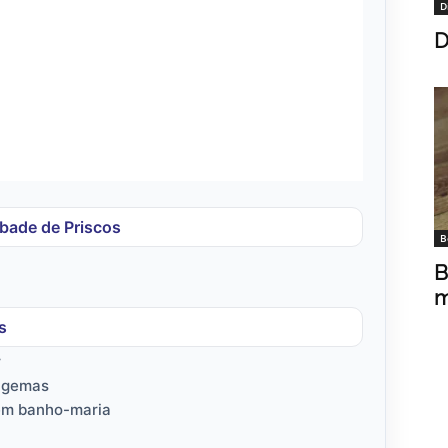
D
D
Abade de Priscos
B
B
m
s
r
s gemas
 em banho-maria