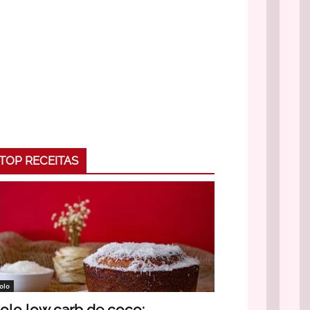
TOP RECEITAS
olo
olo low carb de coco: