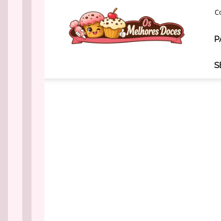
Os
C
Melhores
Doces
P
S