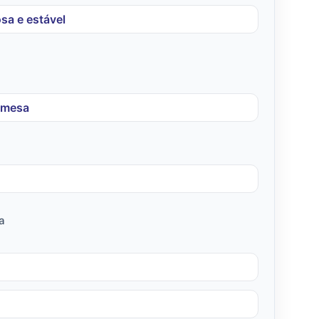
sa e estável
emesa
a