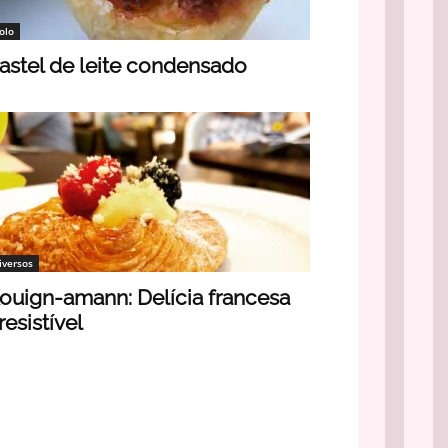
olo
astel de leite condensado
iversos
ouign-amann: Delícia francesa
rresistível