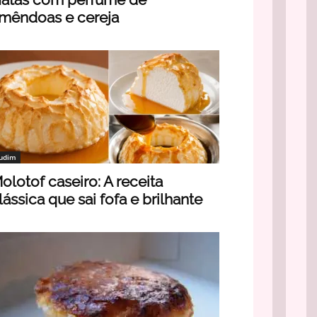
mêndoas e cereja
udim
olotof caseiro: A receita
lássica que sai fofa e brilhante