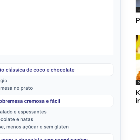
B
P
ão clássica de coco e chocolate
ígio
D
remesa no prato
K
i
obremesa cremosa e fácil
ralado e espessantes
colate e natas
se, menos açúcar e sem glúten
e coco e chocolate sem complicações