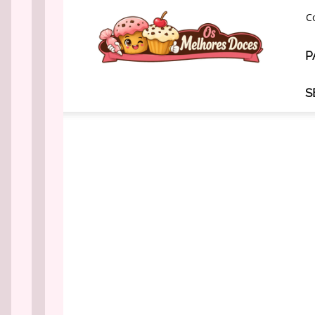
Os
C
Melhores
Doces
P
S