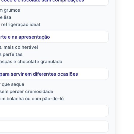
em grumos
 lisa
efrigeração ideal
orte e na apresentação
s. mais colherável
 perfeitas
raspas e chocolate granulado
para servir em diferentes ocasiões
r que seque
sem perder cremosidade
com bolacha ou com pão-de-ló