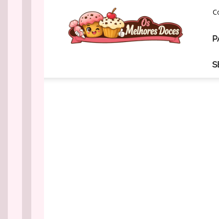
Os
C
Melhores
Doces
P
S