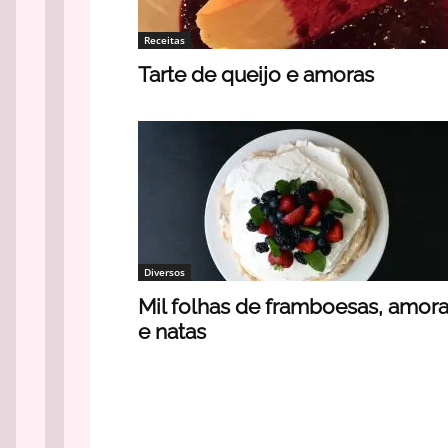
Receitas
Tarte de queijo e amoras
Diversos
Mil folhas de framboesas, amor
e natas