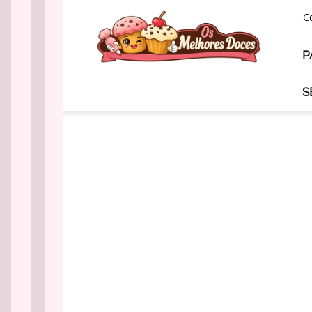
Os
C
Melhores
Doces
P
S