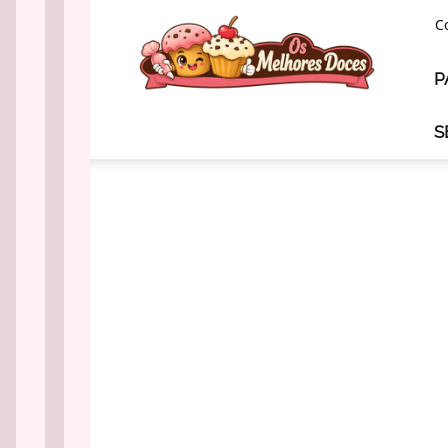
Os
C
Melhores
Doces
P
S