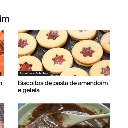
oim
Biscoitos e Bolachas
m
Biscoitos de pasta de amendoim
e geleia