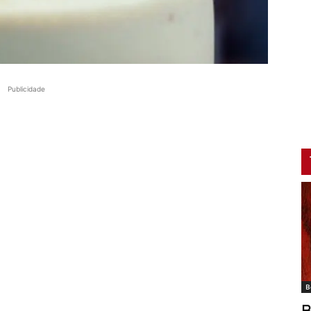
Publicidade
B
B