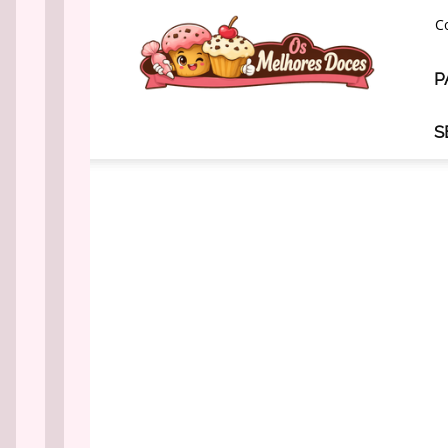
Os
C
Melhores
Doces
P
S