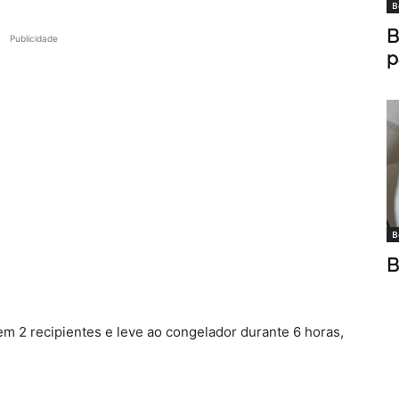
B
B
Publicidade
p
B
B
em 2 recipientes e leve ao congelador durante 6 horas,