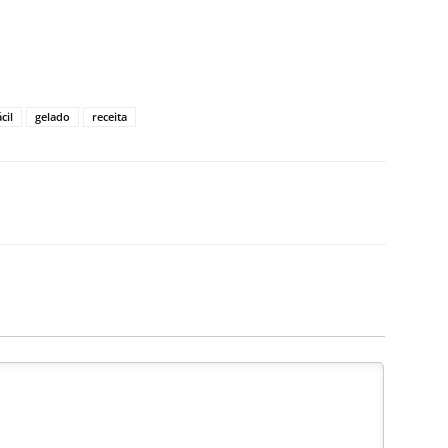
ácil
gelado
receita
X
WhatsApp
Email
Telegram