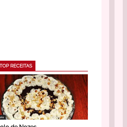
TOP RECEITAS
olo
olo de Nozes