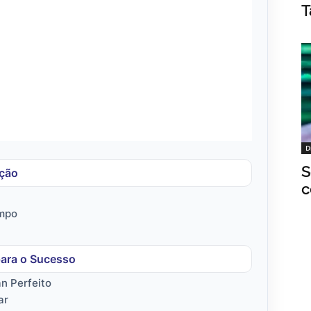
T
D
S
ição
c
empo
para o Sucesso
n Perfeito
ar