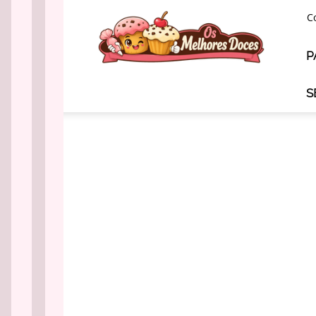
Os
C
Melhores
Doces
P
S