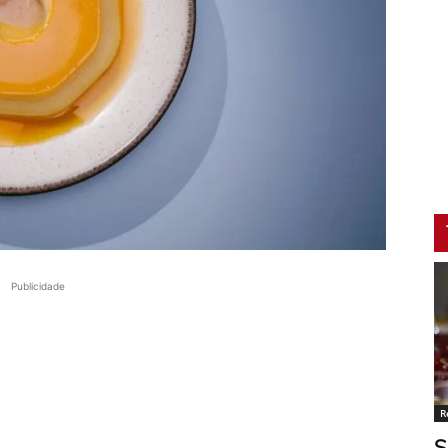
Publicidade
R
S