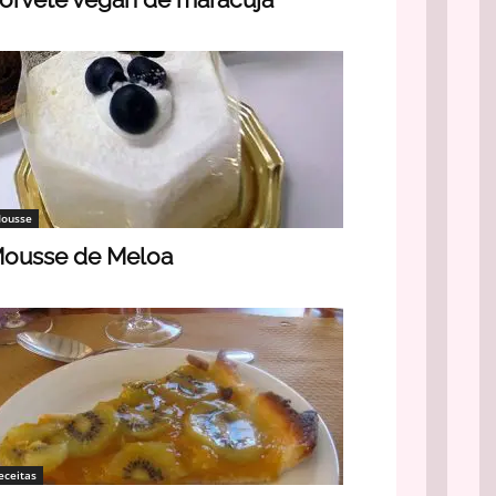
ousse
ousse de Meloa
eceitas