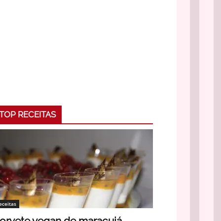
TOP RECEITAS
eceitas
orvete vegan de maracujá