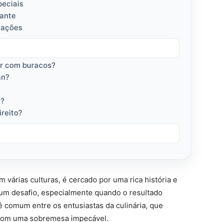
peciais
cante
vações
ar com buracos?
an?
e?
reito?
 várias culturas, é cercado por uma rica história e
r um desafio, especialmente quando o resultado
é comum entre os entusiastas da culinária, que
 com uma sobremesa impecável.