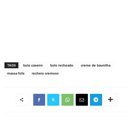
TAGS
bolo caseiro
bolo recheado
creme de baunilha
massa fofa
recheio cremoso