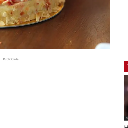
Publicidade
B
H