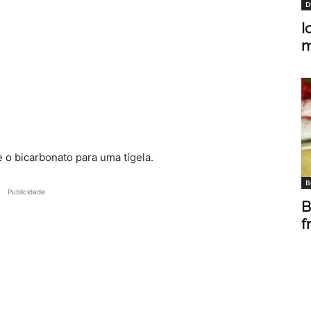
D
I
m
e o bicarbonato para uma tigela.
B
Publicidade
B
f