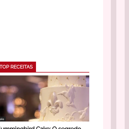
TOP RECEITAS
olo
ummingbird Cake: O segredo