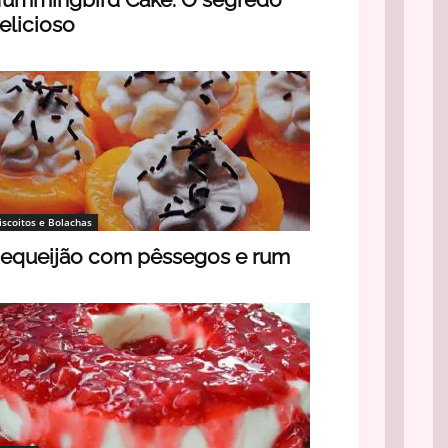
elicioso
iscoitos e Bolachas
equeijão com pêssegos e rum