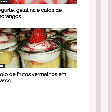
iversos
ogurte, gelatina e calda de
orangos
olo
olo de frutos vermelhos em
rasco