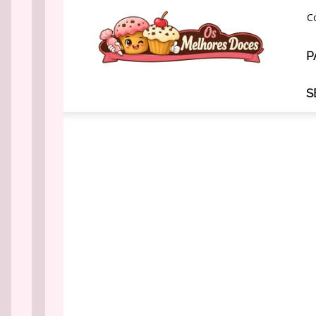
Os
C
Melhores
Doces
P
S