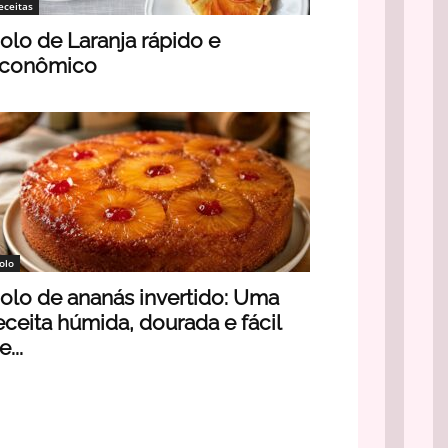
eceitas
olo de Laranja rápido e
conômico
olo
olo de ananás invertido: Uma
eceita húmida, dourada e fácil
e...