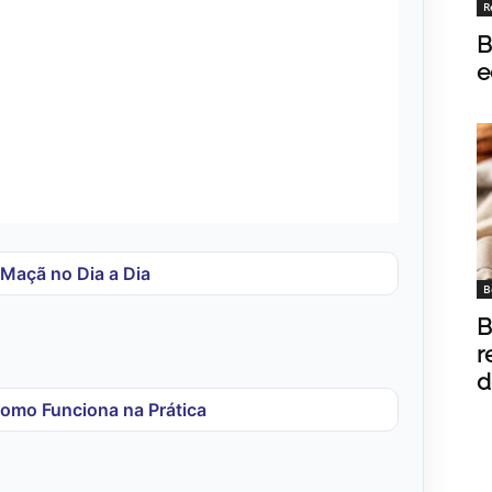
R
B
e
 Maçã no Dia a Dia
B
B
r
d
Como Funciona na Prática