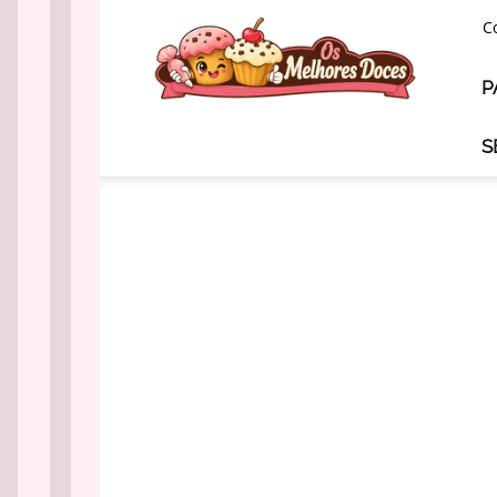
Os
C
Melhores
Doces
P
S