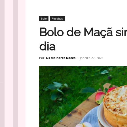
Bolo
Receitas
Bolo de Maçã si
dia
Por
Os Melhores Doces
-
Janeiro 27, 2026