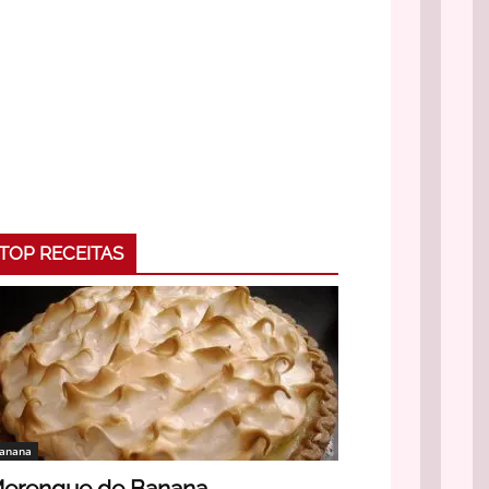
TOP RECEITAS
anana
erengue de Banana