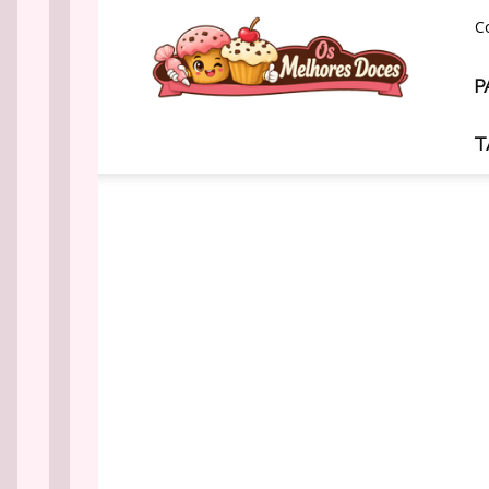
Os
C
Melhores
Doces
P
T