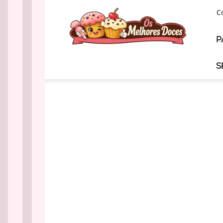
Os
C
Melhores
Doces
P
S