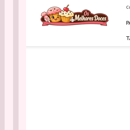
Os
C
Melhores
Doces
P
T