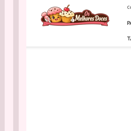
Os
C
Melhores
Doces
P
T